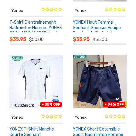
Yonex
Yonex
T-Shirt D'entraînement
YONEX Haut Femme
Badminton Homme YONEX
Séchant Sponsor Équipe
2026 1102426BCR Haut
Provinciale Badminton
AU
AU
PANIER
PANIER
Sport
2102326BCR
$35.95
$35.95
$50.00
$55.00
- 35% OFF
- 34% OFF
Yonex
Yonex
YONEX T-Shirt Manche
YONEX Short Extensible
Courte Séchant
Sport Badminton Homme