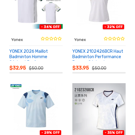
- 34% OFF
- 32% OFF
Yonex
Yonex
YONEX 2026 Maillot
YONEX 2102426BCR Haut
Badminton Homme
Badminton Performance
Séchant Performance
Femme Séchant
AU
AU
PANIER
PANIER
1102526BCR
Entraînement
$32.95
$33.95
$50.00
$50.00
- 28% OFF
- 35% OFF