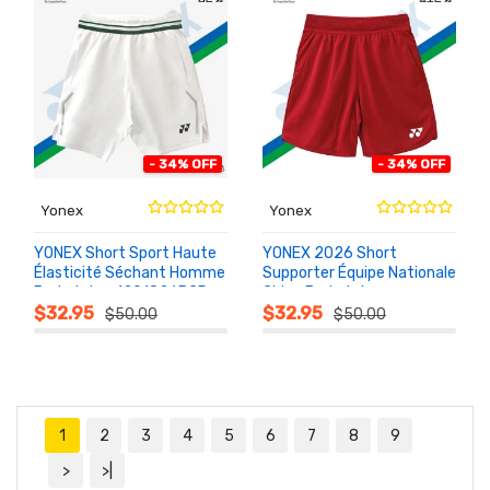
- 34% OFF
- 34% OFF
Yonex
Yonex
YONEX Short Sport Haute
YONEX 2026 Short
Élasticité Séchant Homme
Supporter Équipe Nationale
Badminton 1201826BCR
Chine Badminton
AU
AU
PANIER
PANIER
1208426BCR
$32.95
$32.95
$50.00
$50.00
1
2
3
4
5
6
7
8
9
>
>|