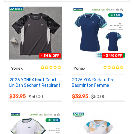
- 34% OFF
- 34% OFF
Yonex
Yonex
2026 YONEX Haut Court
2026 YONEX Haut Pro
Lin Dan Séchant Respirant
Badminton Femme
10115LDCR
Séchant 2102526BCR
AU
AU
PANIER
PANIER
$32.95
$32.95
$50.00
$50.00