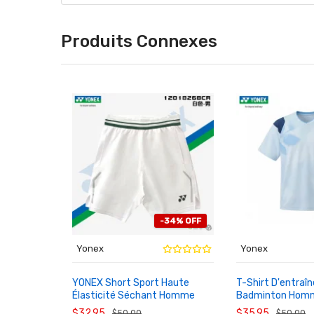
Produits Connexes
-34% OFF
Yonex
Yonex
YONEX Short Sport Haute
T-Shirt D'entra
Élasticité Séchant Homme
Badminton Hom
AU PANIER
AU PANIER
Badminton 1201826BCR
2026 1102426BC
$32.95
$35.95
$50.00
$50.00