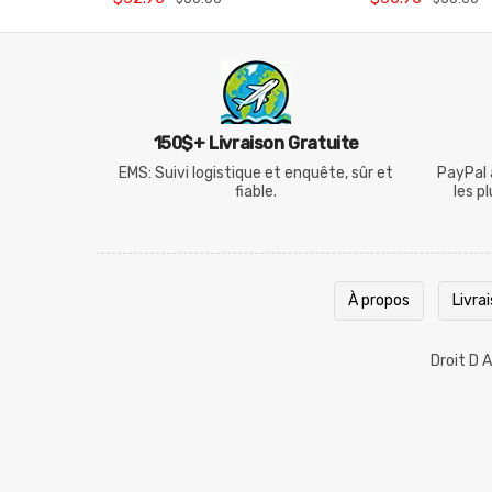
150$+ Livraison Gratuite
EMS: Suivi logistique et enquête, sûr et
PayPal 
fiable.
les p
À propos
Livra
Droit D