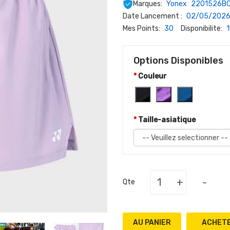
Marques:
Yonex
2201526B
Date Lancement :
02/05/202
Mes Points:
30
Disponibilite:
Options Disponibles
Couleur
Taille-asiatique
+
-
Qte
AU PANIER