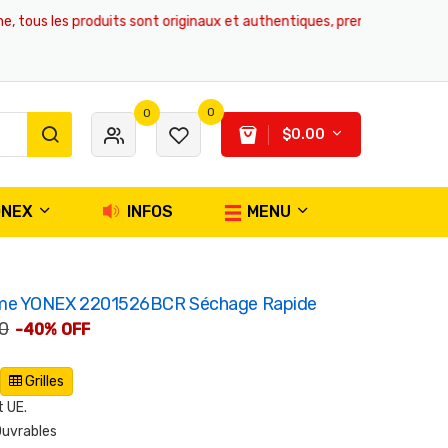
les produits sont originaux et authentiques, prenant en charge les ach
0
0
$0.00
ONEX
INFOS
MENU
me YONEX 2201526BCR Séchage Rapide
0
-40% OFF
Grilles
 UE.
Ouvrables