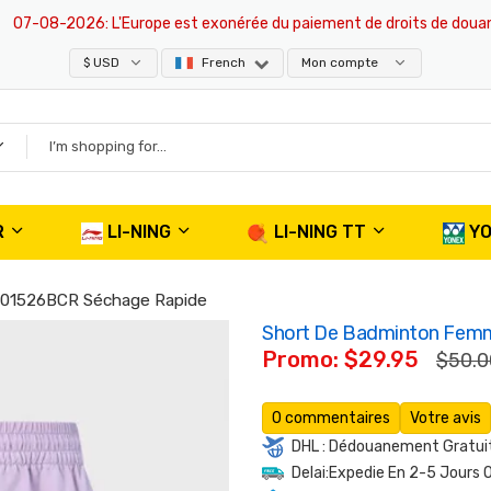
08-2026
: L'Europe est exonérée du paiement de droits de douane, tous 
$ USD
French
Mon compte
R
LI-NING
LI-NING TT
Y
01526BCR Séchage Rapide
Short De Badminton Fem
Promo: $29.95
$50.0
0 commentaires
Votre avis
DHL : Dédouanement Gratuit
Delai:Expedie En 2-5 Jours 