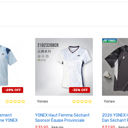
-28% OFF
-35% OFF
Yonex
Yonex
înement
YONEX Haut Femme Séchant
2026 YONEX H
me YONEX
Sponsor Équipe Provinciale
Dan Séchant 
AU PANIER
AU PANIER
R Haut Sport
Badminton 2102326BCR
10115LDCR
$35.95
$32.95
$55.00
$50.