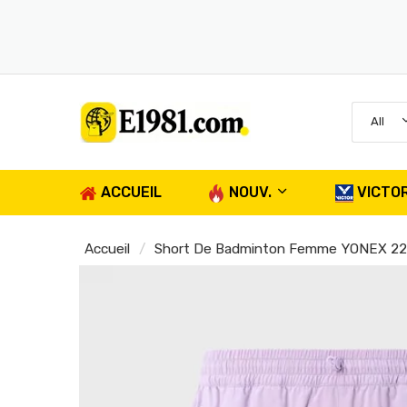
07-
All
ACCUEIL
NOUV.
VICTO
Accueil
Short De Badminton Femme YONEX 22