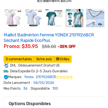
Maillot Badminton Femme YONEX 2101926BCR
Séchant Rapide EcoPlus
Promo: $35.95
$55.00
-35% OFF
0 commentaires
Votre avis
Grilles
DHL : Dédouanement Gratuit UE.
Delai:Expedie En 2-5 Jours Ouvrables
Marques:
Yonex
2101926BCR
Date Lancement :
06/05/2026
Mes Points:
36
Disponibilite:
100
Options Disponibles