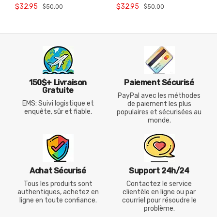
Badminton 1201826BCR
1208626BCR
$32.95
$32.95
$50.00
$50.00
150$+ Livraison
Paiement Sécurisé
Gratuite
PayPal avec les méthodes
EMS: Suivi logistique et
de paiement les plus
enquête, sûr et fiable.
populaires et sécurisées au
monde.
Achat Sécurisé
Support 24h/24
Tous les produits sont
Contactez le service
authentiques, achetez en
clientèle en ligne ou par
ligne en toute confiance.
courriel pour résoudre le
problème.