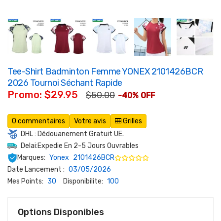
Tee-Shirt Badminton Femme YONEX 2101426BCR
2026 Tournoi Séchant Rapide
Promo: $29.95
$50.00
-40% OFF
0 commentaires
Votre avis
Grilles
DHL : Dédouanement Gratuit UE.
Delai:Expedie En 2-5 Jours Ouvrables
Marques:
Yonex
2101426BCR
Date Lancement :
03/05/2026
Mes Points:
30
Disponibilite:
100
Options Disponibles