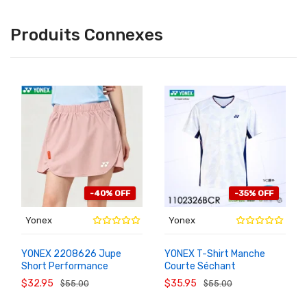
Produits Connexes
-40% OFF
-35% OFF
Yonex
Yonex
YONEX 2208626 Jupe
YONEX T-Shirt Manche
Short Performance
Courte Séchant
AU
AU
PANIER
PANIER
Séchant Badminton
Entraînement Badminton
$32.95
$35.95
$55.00
$55.00
Femme
1102326BCR