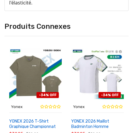
l'élasticité.
Produits Connexes
-34% OFF
-34% OFF
Yonex
Yonex
YONEX 2026 T-Shirt
YONEX 2026 Maillot
Graphique Championnat
Badminton Homme
AU
AU
PANIER
PANIER
Monde Inde Badminton
Séchant Performance