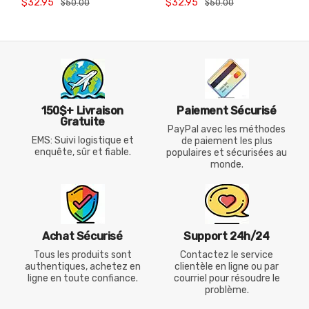
$32.95
$32.95
$50.00
$50.00
Homme 26191EX
1102526BCR
150$+ Livraison
Paiement Sécurisé
Gratuite
PayPal avec les méthodes
EMS: Suivi logistique et
de paiement les plus
enquête, sûr et fiable.
populaires et sécurisées au
monde.
Achat Sécurisé
Support 24h/24
Tous les produits sont
Contactez le service
authentiques, achetez en
clientèle en ligne ou par
ligne en toute confiance.
courriel pour résoudre le
problème.