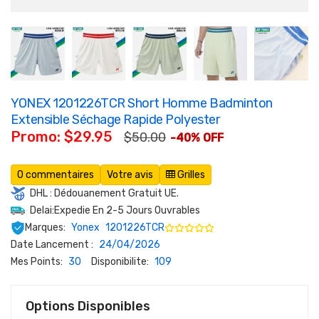
YONEX 1201226TCR Short Homme Badminton
Extensible Séchage Rapide Polyester
Promo: $29.95
$50.00
-40% OFF
0 commentaires
Votre avis
Grilles
DHL : Dédouanement Gratuit UE.
Delai:Expedie En 2-5 Jours Ouvrables
Marques:
Yonex
1201226TCR
Date Lancement :
24/04/2026
Mes Points:
30
Disponibilite:
109
Options Disponibles