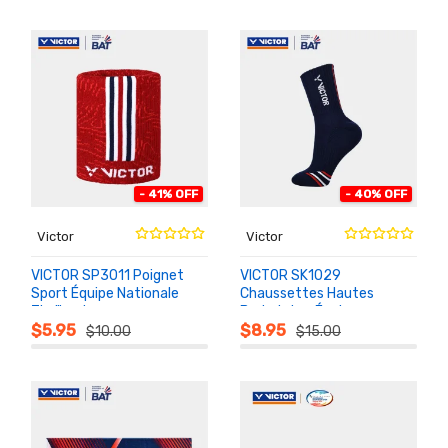
- 41% OFF
- 40% OFF
Victor
Victor
VICTOR SP3011 Poignet
VICTOR SK1029
Sport Équipe Nationale
Chaussettes Hautes
Thaïlande
Badminton Équipe
AU
AU
PANIER
PANIER
Nationale Thaïlande
$5.95
$8.95
$10.00
$15.00