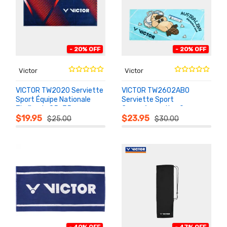
- 20% OFF
- 20% OFF
Victor
Victor
VICTOR TW2020 Serviette
VICTOR TW2602ABO
Sport Équipe Nationale
Serviette Sport
Thaïlande 85×35cm
Commémorative Open
AU
AU
PANIER
PANIER
(33.5×13.8po)
Australie 2026
$19.95
$23.95
$25.00
$30.00
- 40% OFF
- 47% OFF