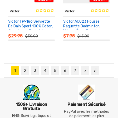
Victor
Victor
Victor TW-186 Serviette
Victor AC023 Housse
De Bain Sport 100% Coton,
Raquette Badminton,
Absorbante Badminton
Velours Épais Pour 1
AU
AU
PANIER
PANIER
Raquette
$29.95
$7.95
$50.00
$15.00
1
2
3
4
5
6
7
>
>|
150$+ Livraison
Paiement Sécurisé
Gratuite
PayPal avec les méthodes
EMS: Suivi logistique et
de paiement les plus