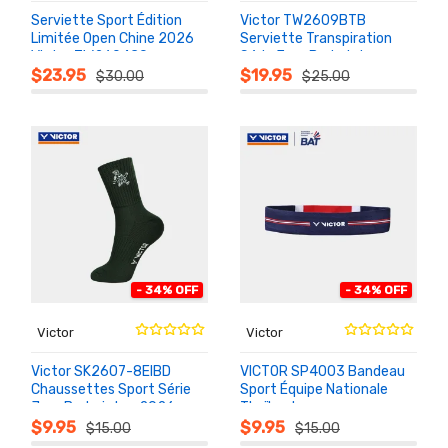
Serviette Sport Édition
Victor TW2609BTB
Limitée Open Chine 2026
Serviette Transpiration
Victor TW2604CO
Série Jour Badminton
AU
AU
PANIER
PANIER
2026
$23.95
$19.95
$30.00
$25.00
- 34% OFF
- 34% OFF
Victor
Victor
Victor SK2607-8EIBD
VICTOR SP4003 Bandeau
Chaussettes Sport Série
Sport Équipe Nationale
Jour Badminton 2026
Thaïlande
AU
AU
PANIER
PANIER
Unisexe
$9.95
$9.95
$15.00
$15.00