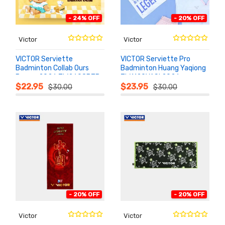
- 24% OFF
- 20% OFF
Victor
Victor
VICTOR Serviette
VICTOR Serviette Pro
Badminton Collab Ours
Badminton Huang Yaqiong
Beurre 2026 TW2608BTB
TW1120YASI 2026
AU
AU
PANIER
PANIER
$22.95
$23.95
$30.00
$30.00
- 20% OFF
- 20% OFF
Victor
Victor