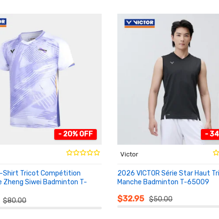
- 20% OFF
- 3
Victor
-Shirt Tricot Compétition
2026 VICTOR Série Star Haut Tr
e Zheng Siwei Badminton T-
Manche Badminton T-65009
AU PANIER
NIER
$32.95
$50.00
$80.00