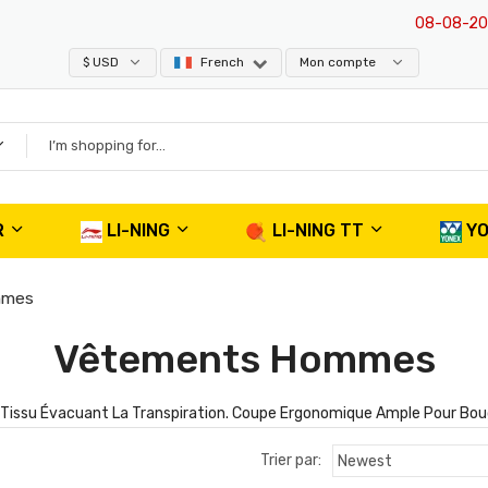
08-08-2026
: L'
$ USD
French
Mon compte
R
LI-NING
LI-NING TT
Y
mmes
Vêtements Hommes
n Tissu Évacuant La Transpiration. Coupe Ergonomique Ample Pour Bo
Trier par: