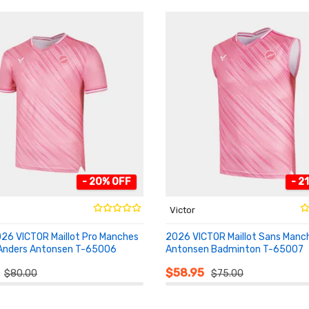
- 20% OFF
- 2
Victor
2026 VICTOR Maillot Pro Manches
2026 VICTOR Maillot Sans Manc
Anders Antonsen T-65006
Antonsen Badminton T-65007
NIER
AU PANIER
$58.95
$80.00
$75.00