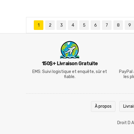
1
2
3
4
5
6
7
8
9
150$+ Livraison Gratuite
EMS: Suivi logistique et enquête, sûr et
PayPal 
fiable.
les p
À propos
Livra
Droit D