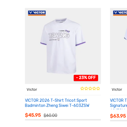
- 23% OFF
Victor
Victor
VICTOR 2026 T-Shirt Tricot Sport
VICTOR T
Badminton Zheng Siwei T-603ZSW
Signatur
601ZSW
AU PANIER
AU PA
$45.95
$60.00
$63.95