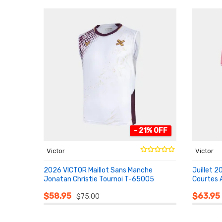
- 21% OFF
Victor
Victor
2026 VICTOR Maillot Sans Manche
Juillet 
Jonatan Christie Tournoi T-65005
Courtes 
AU PANIER
AU PA
$58.95
$63.95
$75.00