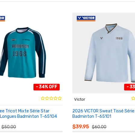
- 34% OFF
- 3
Victor
e Tricot Mixte Série Star
2026 VICTOR Sweat Tissé Série
 Longues Badminton T-65104
Badminton T-65101
NIER
AU PANIER
$39.95
$50.00
$60.00