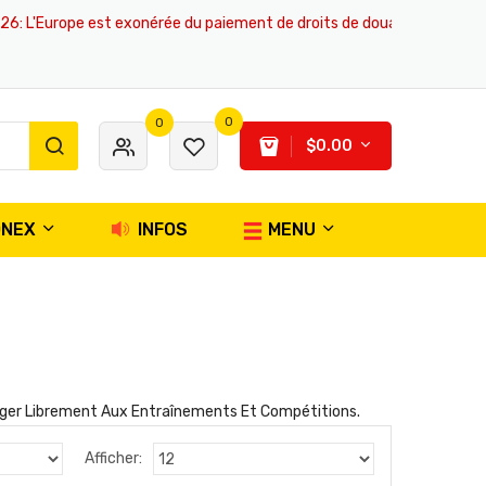
Europe est exonérée du paiement de droits de douane, tous les produits
0
0
$0.00
ONEX
INFOS
MENU
uger Librement Aux Entraînements Et Compétitions.
Afficher: