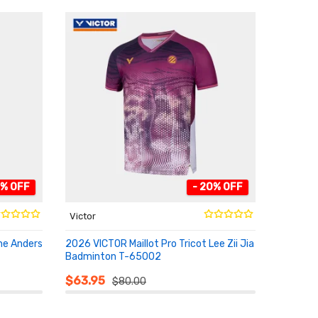
1% OFF
- 20% OFF
Victor
he Anders
2026 VICTOR Maillot Pro Tricot Lee Zii Jia
Badminton T-65002
AU PANIER
$63.95
$80.00