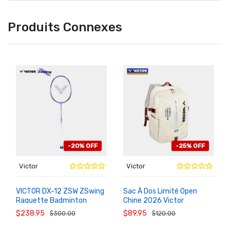
Produits Connexes
-20% OFF
-25% OFF
Victor
Victor
VICTOR DX-12 ZSW ZSwing
Sac À Dos Limité Open
Raquette Badminton
Chine 2026 Victor
AU
AU
PANIER
PANIER
Polyvalente
BR5072CO26
$238.95
$89.95
$300.00
$120.00
Professionnelle