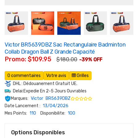
Victor BR5639DBZ Sac Rectangulaire Badminton
Collab Dragon Ball Z Grande Capacité
Promo: $109.95
$180.00
-39% OFF
0 commentaires
Votre avis
Grilles
DHL : Dédouanement Gratuit UE.
Delai:Expedie En 2-5 Jours Ouvrables
Marques:
Victor
BR5639DBZ
Date Lancement :
13/04/2026
Mes Points:
110
Disponibilite:
100
Options Disponibles