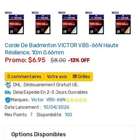
Corde De Badminton VICTOR VBS-66N Haute
Résilience, 10m 0.66mm
Promo: $6.95
$8.00
-13% OFF
0 commentaires
Votre avis
Grilles
DHL : Dédouanement Gratuit UE.
Delai:Expedie En 2-5 Jours Ouvrables
Marques:
Victor
VBS-66N
Date Lancement :
10/04/2026
Mes Points:
7
Disponibilite:
100
Options Disponibles