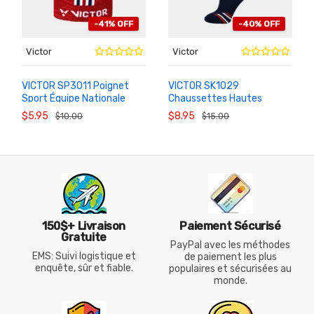
-41% OFF
-40% OFF
Victor
Victor
VICTOR SP3011 Poignet
VICTOR SK1029
Sport Équipe Nationale
Chaussettes Hautes
AU
AU
PANIER
PANIER
Thaïlande
Badminton Équipe
$5.95
$8.95
$10.00
$15.00
Nationale Thaïlande
150$+ Livraison
Paiement Sécurisé
Gratuite
PayPal avec les méthodes
EMS: Suivi logistique et
de paiement les plus
enquête, sûr et fiable.
populaires et sécurisées au
monde.