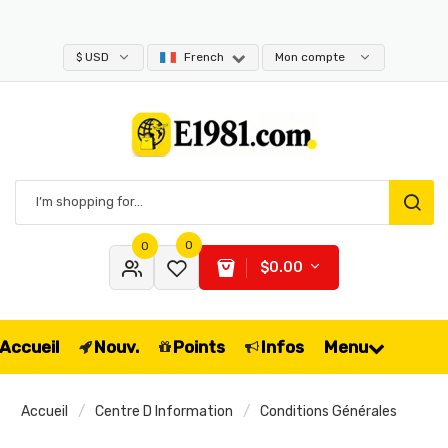
$ USD
French
Mon compte
0
0
$0.00
Accueil
Nouv.
Points
Infos
Menu
Accueil
Centre D Information
Conditions Générales