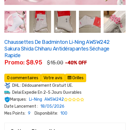
Chaussettes De Badminton Li‑Ning AWSW242
Sakura Shida Chiharu Antidérapantes Séchage
Rapide
Promo: $8.95
$15.00
-40% OFF
0 commentaires
Votre avis
Grilles
DHL : Dédouanement Gratuit UE.
Delai:Expedie En 2-5 Jours Ouvrables
Marques:
Li-Ning
AWSW242
Date Lancement :
18/05/2026
Mes Points:
9
Disponibilite:
100