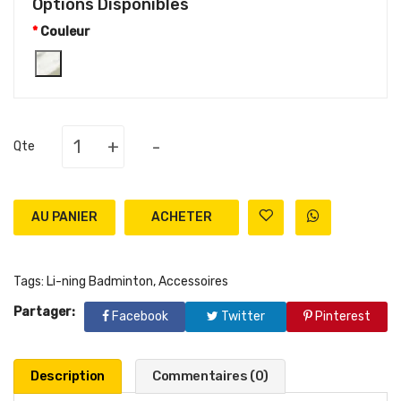
Options Disponibles
Couleur
+
-
Qte
AU PANIER
Tags:
Li-ning Badminton
,
Accessoires
Partager:
Facebook
Twitter
Pinterest
Description
Commentaires (0)