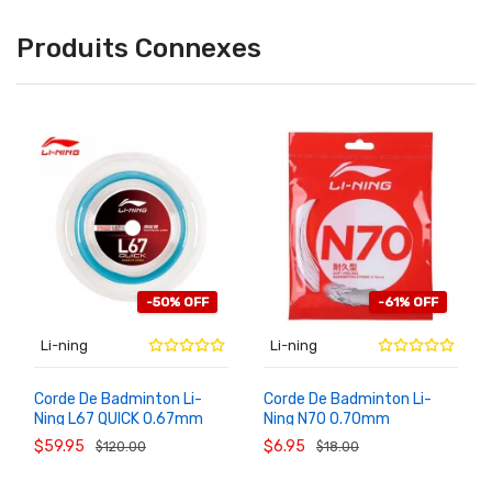
Produits Connexes
-50% OFF
-61% OFF
Li-ning
Li-ning
Corde De Badminton Li-
Corde De Badminton Li-
Ning L67 QUICK 0.67mm
Ning N70 0.70mm
AU
AU
PANIER
PANIER
200m Haute Élasticité
Résistante AXJS018
$59.95
$6.95
$120.00
$18.00
AXJU017-18