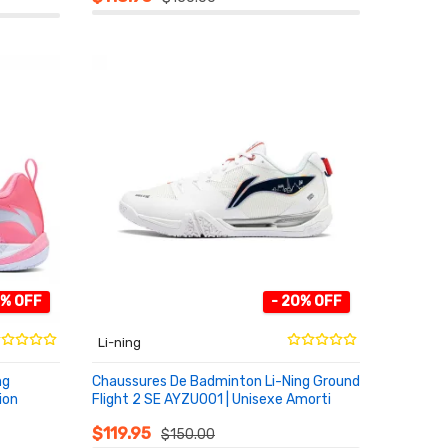
1% OFF
- 20% OFF
Li-ning
ng
Chaussures De Badminton Li-Ning Ground
ion
Flight 2 SE AYZU001 | Unisexe Amorti
AU PANIER
$119.95
$150.00