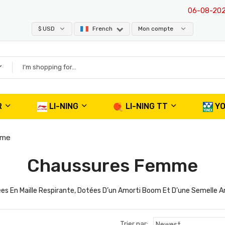
06-08-2026
: E19
$ USD
French
Mon compte
R
LI-NING
LI-NING TT
Y
mme
Chaussures Femme
s En Maille Respirante, Dotées D’un Amorti Boom Et D’une Semelle A
Trier par: