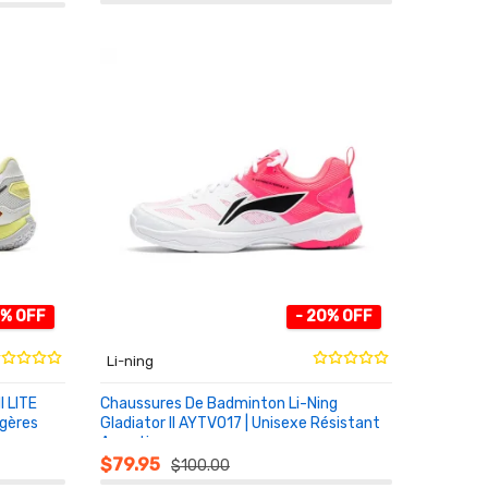
0% OFF
- 20% OFF
Li-ning
I LITE
Chaussures De Badminton Li-Ning
gères
Gladiator II AYTV017 | Unisexe Résistant
Amorti
AU PANIER
$79.95
$100.00