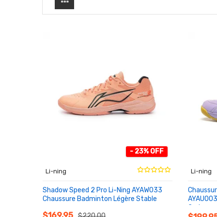
- 23% OFF
Li-ning
Li-ning
Shadow Speed 2 Pro Li-Ning AYAW033
Chaussur
Chaussure Badminton Légère Stable
AYAU003 
Carbone
AU PANIER
AU PA
$169.95
$220.00
$199.9