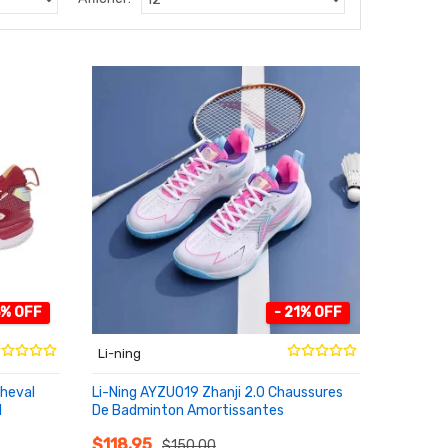
5% OFF
- 21% OFF
Li-ning
Cheval
Li-Ning AYZU019 Zhanji 2.0 Chaussures
1
De Badminton Amortissantes
AU PANIER
$118.95
$150.00