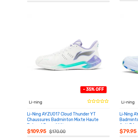
- 35% OFF
Li-ning
Li-ning
Li-Ning AYZU017 Cloud Thunder YT
Li‑Ning 
Chaussures Badminton Mixte Haute
Badminto
Rebond Compétition
Anti‑Dér
AU PANIER
AU PA
$109.95
$79.95
$170.00