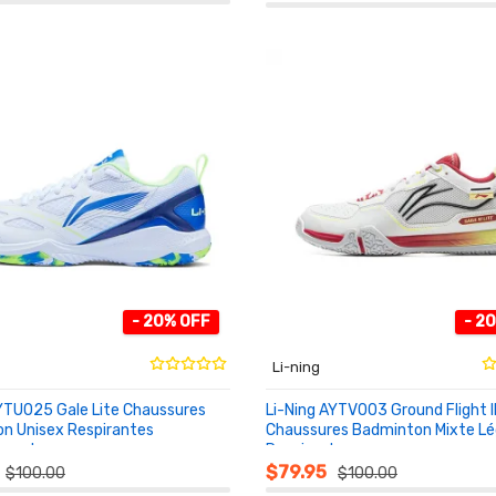
- 20% OFF
- 2
Li-ning
AYTU025 Gale Lite Chaussures
Li-Ning AYTV003 Ground Flight II
n Unisex Respirantes
Chaussures Badminton Mixte Lé
apantes
Respirantes
NIER
AU PANIER
$79.95
$100.00
$100.00