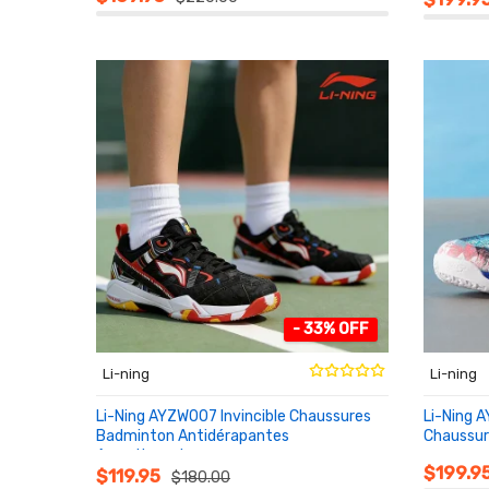
- 33% OFF
Li-ning
Li-ning
Li-Ning AYZW007 Invincible Chaussures
Li-Ning 
Badminton Antidérapantes
Chaussur
Amortissantes
AU PA
AU PANIER
$199.9
$119.95
$180.00