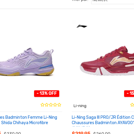
- 13% OFF
- 1
Li-ning
es Badminton Femme Li-Ning
Li-Ning Saga III PRO/JR Édition 
Shida Chihaya Microfibre
Chaussures Badminton AYAV00
AYAW041
NIER
AU PANIER
5
$219.95