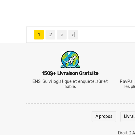
1
2
>
>|
150$+ Livraison Gratuite
EMS: Suivi logistique et enquête, sûr et
PayPal 
fiable.
les p
À propos
Livra
Droit D