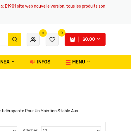
81 site web nouvelle version, tous les produits sont originaux et authe
0
0
$0.00
ONEX
INFOS
MENU
ntidérapante Pour Un Maintien Stable Aux
Afficher: