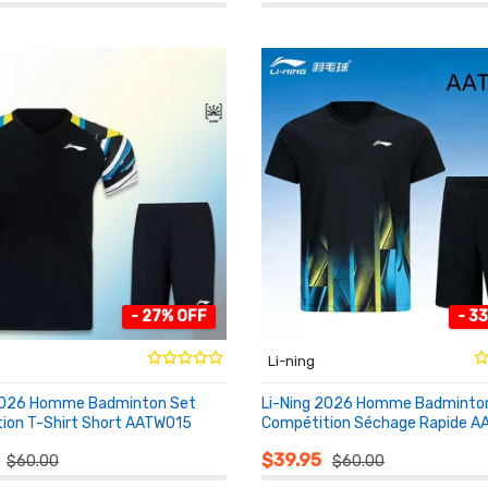
- 27% OFF
- 3
Li-ning
2026 Homme Badminton Set
Li-Ning 2026 Homme Badminto
ion T-Shirt Short AATW015
Compétition Séchage Rapide A
NIER
AU PANIER
$39.95
$60.00
$60.00