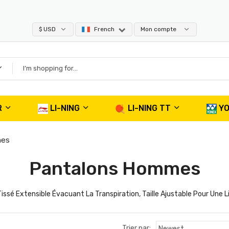
07-08
$ USD
French
Mon compte
R
LI-NING
LI-NING TT
Y
mes
Pantalons Hommes
ssé Extensible Évacuant La Transpiration, Taille Ajustable Pour Un
Trier par: