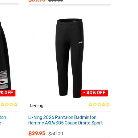
$50.00
5% OFF
- 40% OFF
Li-ning
ton
Li-Ning 2026 Pantalon Badminton
e
Homme AKLW385 Coupe Droite Sport
AU PANIER
$29.95
$50.00