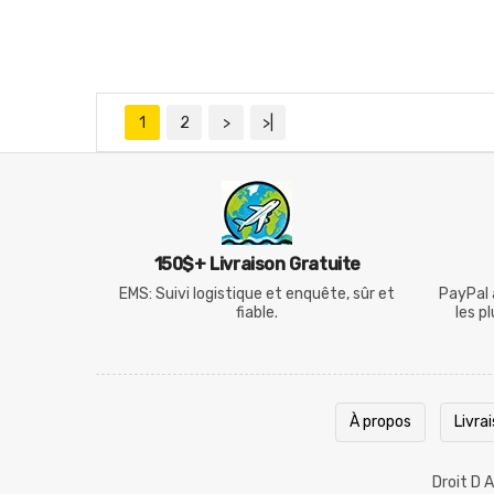
1
2
>
>|
150$+ Livraison Gratuite
EMS: Suivi logistique et enquête, sûr et
PayPal 
fiable.
les p
À propos
Livra
Droit D