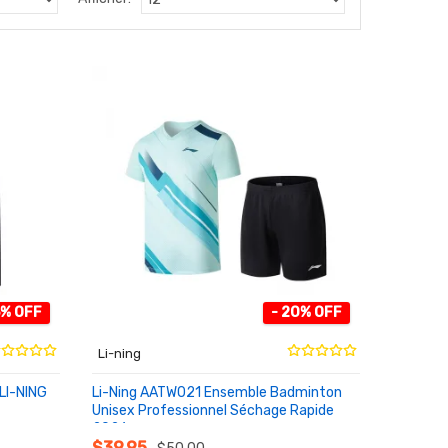
5% OFF
- 20% OFF
Li-ning
LI-NING
Li-Ning AATW021 Ensemble Badminton
Unisex Professionnel Séchage Rapide
2026
AU PANIER
$39.95