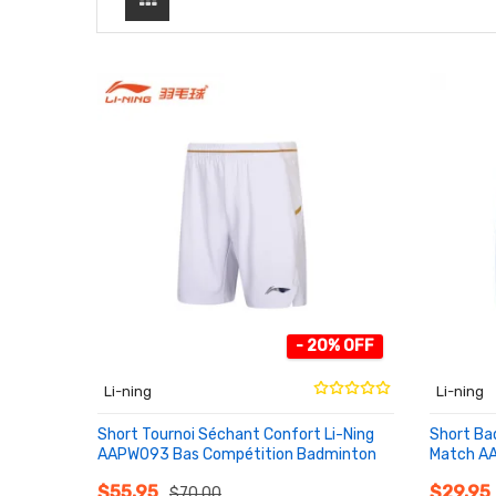
- 20% OFF
Li-ning
Li-ning
Short Tournoi Séchant Confort Li-Ning
Short B
AAPW093 Bas Compétition Badminton
Match A
AU PANIER
AU PA
$55.95
$29.95
$70.00