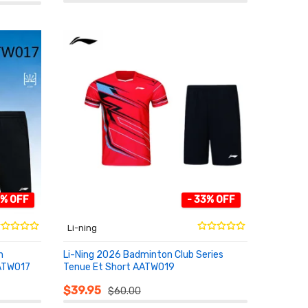
3% OFF
- 33% OFF
Li-ning
n
Li-Ning 2026 Badminton Club Series
ATW017
Tenue Et Short AATW019
AU PANIER
$39.95
$60.00