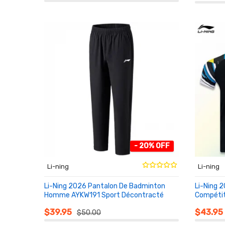
- 20% OFF
Li-ning
Li-ning
Li-Ning 2026 Pantalon De Badminton
Li-Ning 
Homme AYKW191 Sport Décontracté
Compétit
AU PANIER
AU PA
$39.95
$43.95
$50.00