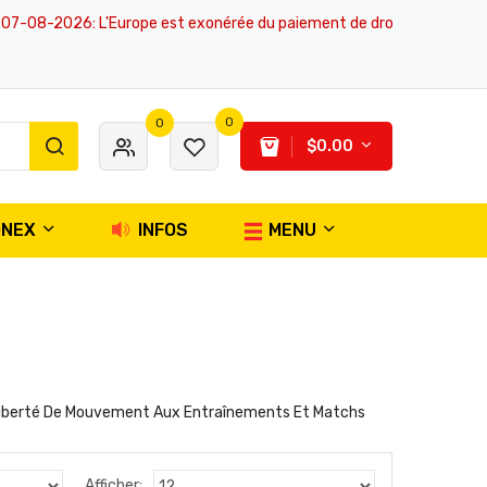
-2026
: L'Europe est exonérée du paiement de droits de douane, tous le
0
0
$0.00
ONEX
INFOS
MENU
e Liberté De Mouvement Aux Entraînements Et Matchs
Afficher: