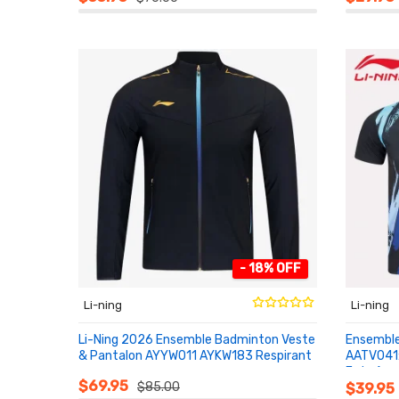
- 18% OFF
Li-ning
Li-ning
Li-Ning 2026 Ensemble Badminton Veste
Ensemble
& Pantalon AYYW011 AYKW183 Respirant
AATV041:
Entraîn
AU PANIER
AU PA
$69.95
$85.00
$39.95