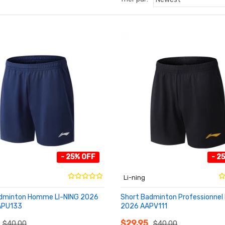
- 25% OFF
- 2
Li-ning
adminton Homme LI-NING 2026
Short Badminton Professionnel 
APU133
2026 AAPV111
NIER
AU PANIER
$29.95
$40.00
$40.00