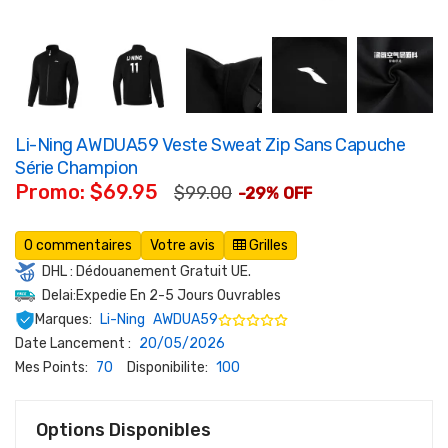
Li-Ning AWDUA59 Veste Sweat Zip Sans Capuche
Série Champion
Promo: $69.95
$99.00
-29% OFF
0 commentaires
Votre avis
Grilles
DHL : Dédouanement Gratuit UE.
Delai:Expedie En 2-5 Jours Ouvrables
Marques:
Li-Ning
AWDUA59
Date Lancement :
20/05/2026
Mes Points:
70
Disponibilite:
100
Options Disponibles