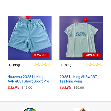
-27% OFF
-32% OFF
Li-ning
Li-ning
Nouveau 2026 Li-Ning
2026 Li-Ning AHSWC87
AAPW081 Short Sport Pro
Tee Ping Pong
AU
AU
PANIER
PANIER
Ping Pong Compétition
Entraînement Wang Chuqin
$32.95
$33.95
$45.00
$50.00
Sun Yingsha