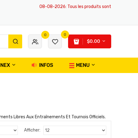
08-08-2026
: Tous les produits sont en stock d'ici 2026, av
0
0
$0.00
ONEX
INFOS
MENU
ents Libres Aux Entraînements Et Tournois Officiels.
Afficher: