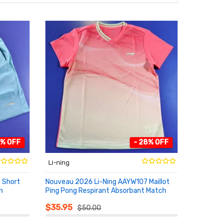
7% OFF
- 28% OFF
Li-ning
 Short
Nouveau 2026 Li-Ning AAYW107 Maillot
n
Ping Pong Respirant Absorbant Match
AU PANIER
$35.95
$50.00