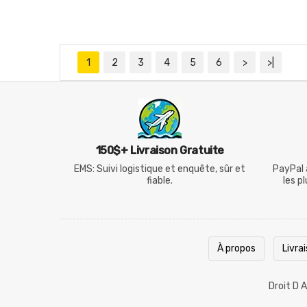
1
2
3
4
5
6
>
>|
150$+ Livraison Gratuite
EMS: Suivi logistique et enquête, sûr et
PayPal 
fiable.
les p
À propos
Livra
Droit D