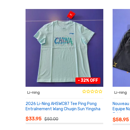
- 32% OFF
Li-ning
Li-ning
2026 Li-Ning AHSWC87 Tee Ping Pong
Nouveau 
Entraînement Wang Chuqin Sun Yingsha
Equipe N
Table
AU PANIER
AU PA
$33.95
$50.00
$58.95