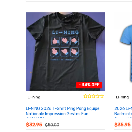
- 34% OFF
Li-ning
Li-ning
LI-NING 2026 T-Shirt Ping Pong Equipe
2026 Li-
Nationale Impression Gestes Fun
Badminto
AHSW651
Compétit
AU PANIER
AU PA
$32.95
$35.95
$50.00