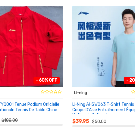
- 60% OFF
- 2
Li-ning
YYQ001 Tenue Podium Officielle
Li‑Ning AHSW063 T‑Shirt Tennis
tionale Tennis De Table Chine
Coupe D’Asie Entraînement Équ
Nationale Culturel
NIER
AU PANIER
$188.00
$39.95
$50.00