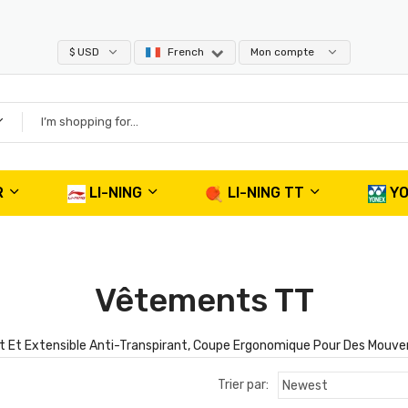
$ USD
French
Mon compte
R
LI-NING
LI-NING TT
Y
Vêtements TT
t Et Extensible Anti-Transpirant, Coupe Ergonomique Pour Des Mouvem
Trier par: