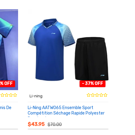
3% OFF
- 37% OFF
Li-ning
nis De
Li-Ning AATW065 Ensemble Sport
Compétition Séchage Rapide Polyester
Respirant
AU PANIER
$43.95
$70.00