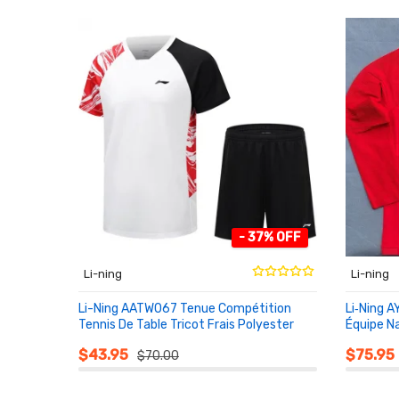
- 37% OFF
Li-ning
Li-ning
Li-Ning AATW067 Tenue Compétition
Li‑Ning A
Tennis De Table Tricot Frais Polyester
Équipe Na
AU PANIER
AU PA
$43.95
$75.95
$70.00