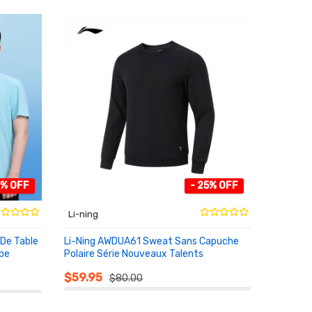
0% OFF
- 25% OFF
Li-ning
 De Table
Li-Ning AWDUA61 Sweat Sans Capuche
ipe
Polaire Série Nouveaux Talents
AU PANIER
$59.95
$80.00