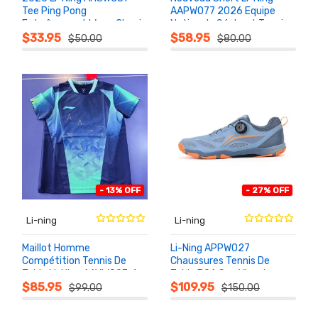
Tee Ping Pong
AAPW077 2026 Equipe
Entraînement Wang Chuqin
Nationale Séchant Tennis
AU
AU
PANIER
PANIER
Sun Yingsha
De Table
$33.95
$58.95
$50.00
$80.00
- 13% OFF
- 27% OFF
Li-ning
Li-ning
Maillot Homme
Li-Ning APPW027
Compétition Tennis De
Chaussures Tennis De
Table Li-Ning AAYW097-1
Table BOA Sun Yingsha
AU
AU
PANIER
PANIER
Equipe Nationale 2026
$85.95
$109.95
$99.00
$150.00