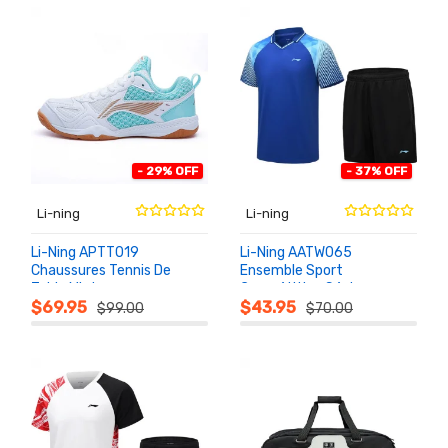
- 29% OFF
- 37% OFF
Li-ning
Li-ning
Li-Ning APTT019
Li-Ning AATW065
Chaussures Tennis De
Ensemble Sport
Table Mixte
Compétition Séchage
AU
AU
PANIER
PANIER
Antidérapantes
Rapide Polyester Respirant
$69.95
$43.95
$99.00
$70.00
Respirantes