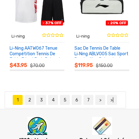
- 37% OFF
- 20% OFF
Li-ning
Li-ning
Li-Ning AATW067 Tenue
Sac De Tennis De Table
Compétition Tennis De
Li‑Ning ABLV005 Sac Sport
Table Tricot Frais Polyester
Bandoulière Polyvalent
AU
AU
PANIER
PANIER
Pour Entraîneur
$43.95
$119.95
$70.00
$150.00
1
2
3
4
5
6
7
>
>|