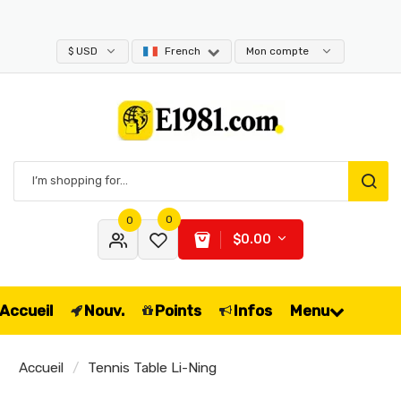
$ USD
French
Mon compte
0
0
$0.00
Accueil
Nouv.
Points
Infos
Menu
Accueil
Tennis Table Li-Ning