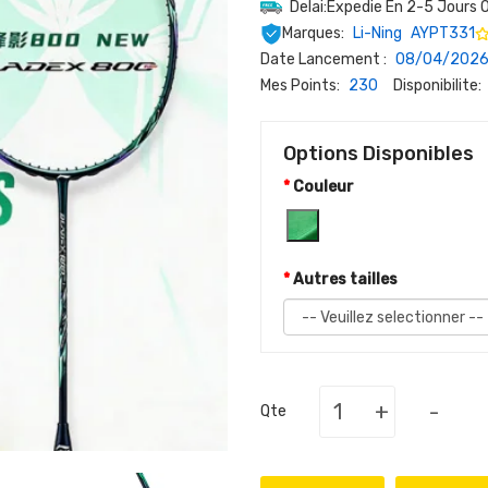
Delai:Expedie En 2-5 Jours 
Marques:
Li-Ning
AYPT331
Date Lancement :
08/04/202
Mes Points:
230
Disponibilite:
Options Disponibles
Couleur
Autres tailles
+
-
Qte