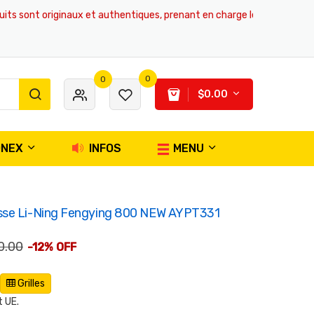
ont originaux et authentiques, prenant en charge les achats en ligne et
0
0
$0.00
ONEX
INFOS
MENU
sse Li-Ning Fengying 800 NEW AYPT331
0.00
-12% OFF
Grilles
 UE.