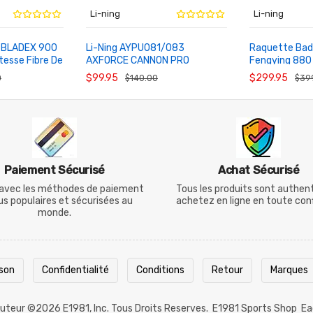
Li-ning
Li-ning
7 BLADEX 900
Li-Ning AYPU081/083
Raquette Bad
esse Fibre De
AXFORCE CANNON PRO
Fengying 880
AU PANIER
AU PANIER
tion
Raquette Attaque 5U Fibre
$99.95
$299.95
0
$140.00
$39
Carbone
Paiement Sécurisé
Achat Sécurisé
avec les méthodes de paiement
Tous les produits sont authen
lus populaires et sécurisées au
achetez en ligne en toute con
monde.
ison
Confidentialité
Conditions
Retour
Marques
 Auteur ©2026
E1981
, Inc. Tous Droits Reserves.
E1981 Sports Shop
Ea