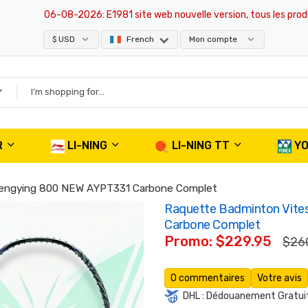
06-08-2026
: E1981 site web nouvelle version, tous les produits s
$ USD
French
Mon compte
R
LI-NING
LI-NING TT
Y
Fengying 800 NEW AYPT331 Carbone Complet
Raquette Badminton Vite
Carbone Complet
Promo: $229.95
$26
0 commentaires
Votre avis
DHL : Dédouanement Gratuit