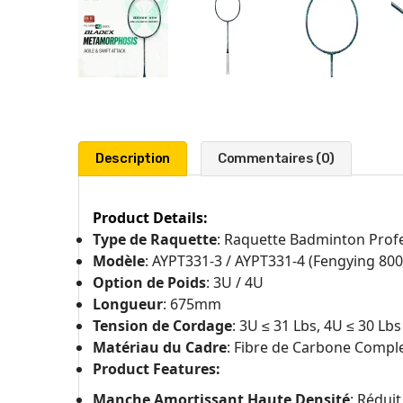
Description
Commentaires (0)
Product Details:
Type de Raquette
: Raquette Badminton Profe
Modèle
: AYPT331-3 / AYPT331-4 (Fengying 80
Option de Poids
: 3U / 4U
Longueur
: 675mm
Tension de Cordage
: 3U ≤ 31 Lbs, 4U ≤ 30 Lbs
Matériau du Cadre
: Fibre de Carbone Compl
Product Features:
Manche Amortissant Haute Densité
: Réduit