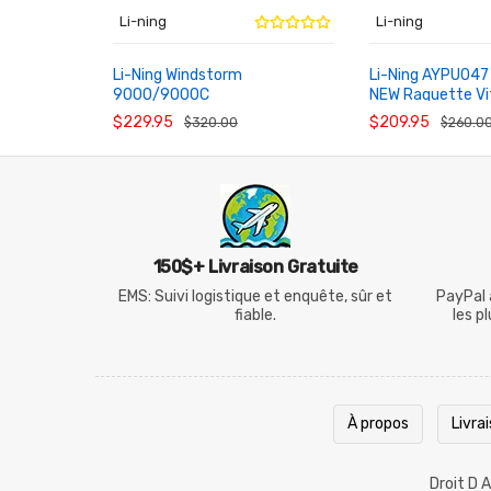
Li-ning
Li-ning
Li-Ning Windstorm
Li-Ning AYPU04
9000/9000C
NEW Raquette Vit
AU PANIER
AU PANIER
AYPT403/AYPT405 Raquette
Carbone Compéti
$229.95
$209.95
$320.00
$260.0
Badminton Contrôle Pro
150$+ Livraison Gratuite
EMS: Suivi logistique et enquête, sûr et
PayPal 
fiable.
les p
À propos
Livra
Droit D