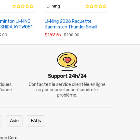
Li-ning
Li-ning
minton LI-NING
Li-Ning 2026 Raquette
Li-Ning A
 SHIDA AYPW051
Badminton Thunder Small
BIGBANG R
AU PANIER
AU PANI
Cannon PRO AYPW035
5U Fibre C
$169.95
$99.95
9.00
$200.00
$1
Support 24h/24
tiques,
Contactez le service clientèle en ligne
fiance.
ou par courriel pour résoudre le
problème.
Aide
FAQs
ogo.com