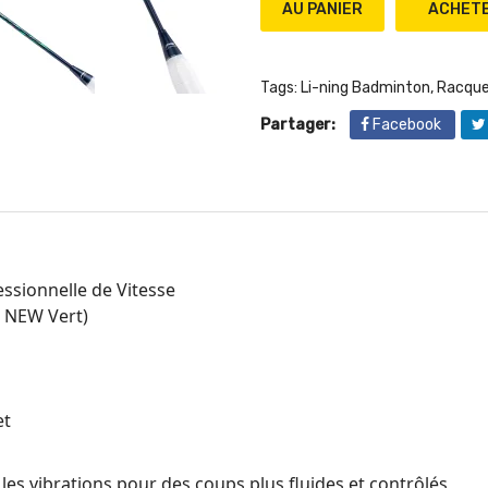
AU PANIER
Tags:
Li-ning Badminton
,
Racque
Partager:
Facebook
ssionnelle de Vitesse
0 NEW Vert)
et
 les vibrations pour des coups plus fluides et contrôlés