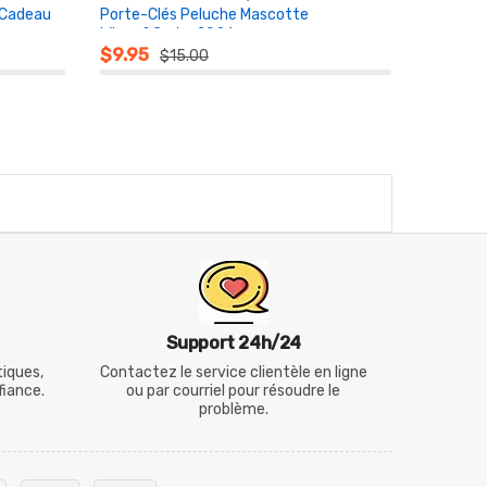
 Cadeau
Porte-Clés Peluche Mascotte
Wingo&Corko 2026
AU PANIER
$9.95
$15.00
Support 24h/24
tiques,
Contactez le service clientèle en ligne
fiance.
ou par courriel pour résoudre le
problème.