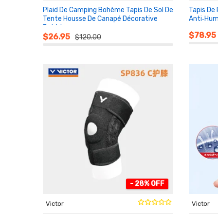
Plaid De Camping Bohème Tapis De Sol De
Tapis De 
Tente Housse De Canapé Décorative
Anti‑Hum
Extérieur
AU PA
AU PANIER
$78.95
$26.95
$120.00
- 28% OFF
Victor
Victor