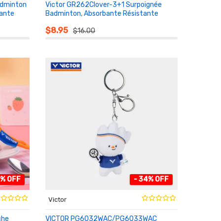
adminton
Victor GR262Clover-3+1 Surpoignée
tante
Badminton, Absorbante Résistante
AU PANIER
$8.95
$16.00
0% OFF
- 34% OFF
Victor
che
VICTOR PG6032WAC/PG6033WAC