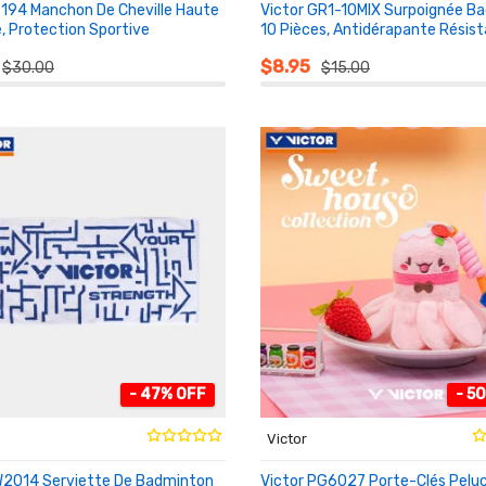
P194 Manchon De Cheville Haute
Victor GR1-10MIX Surpoignée B
é, Protection Sportive
10 Pièces, Antidérapante Résis
NIER
AU PANIER
$8.95
$30.00
$15.00
- 47% OFF
- 5
Victor
W2014 Serviette De Badminton
Victor PG6027 Porte-Clés Pelu