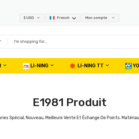
$ USD
French
Mon compte
R
LI-NING
LI-NING TT
Y
E1981 Produit
s Spécial, Nouveau, Meilleure Vente Et Échange De Points. Matériau De 