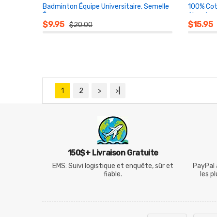
Badminton Équipe Universitaire, Semelle
100% Cot
Éponge
Absorba
AU PANIER
AU PA
$9.95
$15.95
$20.00
1
2
>
>|
150$+ Livraison Gratuite
EMS: Suivi logistique et enquête, sûr et
PayPal 
fiable.
les p