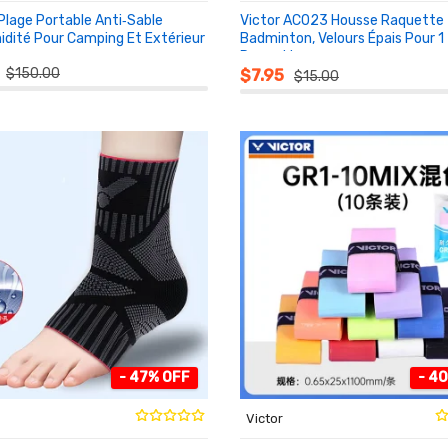
Plage Portable Anti‑Sable
Victor AC023 Housse Raquette
idité Pour Camping Et Extérieur
Badminton, Velours Épais Pour 1
Raquette
NIER
AU PANIER
$150.00
$7.95
$15.00
- 47% OFF
- 4
Victor