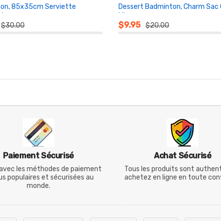
on, 85x35cm Serviette
Dessert Badminton, Charm Sac
nte
Mignon
NIER
AU PANIER
$9.95
$30.00
$20.00
Paiement Sécurisé
Achat Sécurisé
avec les méthodes de paiement
Tous les produits sont authen
lus populaires et sécurisées au
achetez en ligne en toute con
monde.