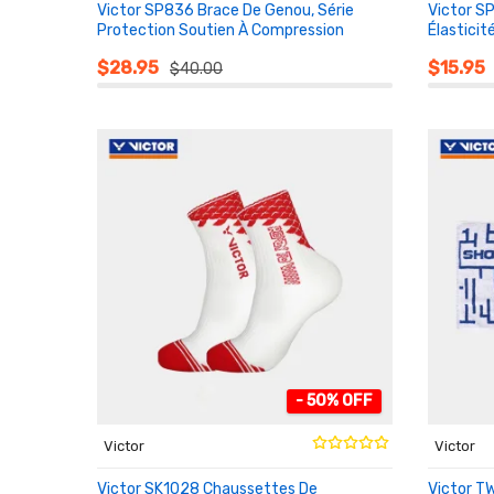
Victor SP836 Brace De Genou, Série
Victor S
Protection Soutien À Compression
Élasticit
AU PANIER
AU PA
$28.95
$15.95
$40.00
- 50% OFF
Victor
Victor
Victor SK1028 Chaussettes De
Victor T