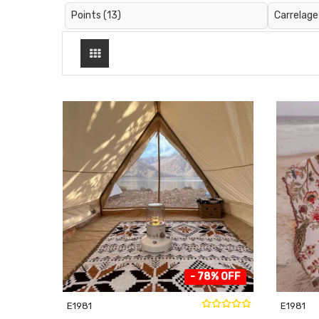
Points (13)
Carrelage
- 78% OFF
E1981
E1981