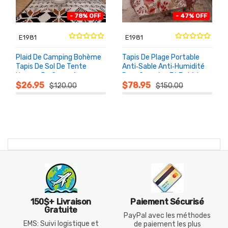
- 78% OFF
- 47% OFF
E1981
E1981
Plaid De Camping Bohème
Tapis De Plage Portable
Tapis De Sol De Tente
Anti‑Sable Anti‑Humidité
Housse De Canapé
Pour Camping Et Extérieur
AU
AU
PANIER
PANIER
Décorative Extérieur
$26.95
$78.95
$120.00
$150.00
150$+ Livraison
Paiement Sécurisé
Gratuite
PayPal avec les méthodes
EMS: Suivi logistique et
de paiement les plus