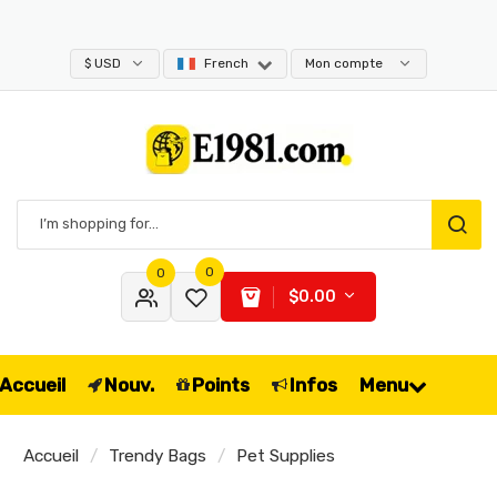
$ USD
French
Mon compte
0
0
$0.00
Accueil
Nouv.
Points
Infos
Menu
Accueil
Trendy Bags
Pet Supplies