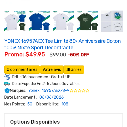
YONEX 16957AEX Tee Limité 80ᵉ Anniversaire Coton
100% Mixte Sport Décontracté
Promo: $49.95
$99.00
-50% OFF
0 commentaires
Votre avis
Grilles
DHL : Dédouanement Gratuit UE.
Delai:Expedie En 2-5 Jours Ouvrables
Marques:
Yonex
16957AEX-8-9
Date Lancement :
06/06/2026
Mes Points:
50
Disponibilite:
108
Options Disponibles