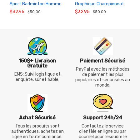
Sport Badminton Homme
Graphique Championnat
AU
AU
PANIER
PANIER
1208626BCR
Monde Inde Badminton
$32.95
$32.95
$50.00
$50.00
Homme 26191EX
150$+ Livraison
Paiement Sécurisé
Gratuite
PayPal avec les méthodes
EMS: Suivi logistique et
de paiement les plus
enquête, sûr et fiable.
populaires et sécurisées au
monde.
Achat Sécurisé
Support 24h/24
Tous les produits sont
Contactez le service
authentiques, achetez en
clientèle en ligne ou par
ligne en toute confiance.
courriel pour résoudre le